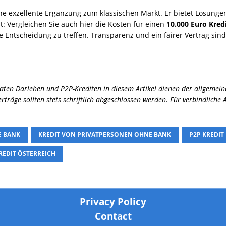
ine exzellente Ergänzung zum klassischen Markt. Er bietet Lösunge
 Vergleichen Sie auch hier die Kosten für einen
10.000 Euro Kredi
te Entscheidung zu treffen. Transparenz und ein fairer Vertrag sind 
aten Darlehen und P2P-Krediten in diesem Artikel dienen der allgemein
rträge sollten stets schriftlich abgeschlossen werden. Für verbindliche
E BANK
KREDIT VON PRIVATPERSONEN OHNE BANK
P2P KREDIT
REDIT ÖSTERREICH
Privacy Policy
Contact