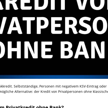
kredit. Selbstständige, Personen mit negativem KSV-Eintrag oder 
mögliche Alternative: der Kredit von Privatpersonen ohne klassisc
m Privatkredit ohne Bank?