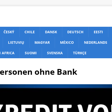
ČESKÝ
CHILE
DANSK
DEUTSCH
EESTI
LIETUVIŲ
MAGYAR
MÉXICO
NEDERLANDS
 AFRICA
SUOMI
SVENSKA
TÜRKÇE
tpersonen ohne Bank