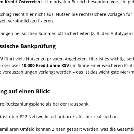
ro Kredit Österreich
ist im privaten Bereich besondere Vorsicht ge
chlag reicht hier nicht aus. Nutzen Sie rechtssichere Vorlagen fü
eit verbindlich zu fixieren.
langen bei solchen Summen oft Sicherheiten (z. B. den Autotypensc
assische Bankprüfung
SV
führt viele Nutzer zu privaten Angeboten. Hier ist es wichtig, s
in seriöser
10.000 Kredit ohne KSV
(im Sinne einer weicheren Prüf
e Vorauszahlungen verlangt werden – das ist das wichtigste Merkma
ng auf einen Blick:
ere Rückzahlungspläne als bei der Hausbank.
t
ist über P2P-Netzwerke oft unbürokratischer realisierbar.
amiliären Umfeld können Zinsen gespart werden, was die Gesamtk