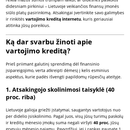
didesniam pirkiniui – Lietuvoje veikiančios finansų įmonės
siūlo platų pasirinkimą. Atsakingai įvertinkite savo galimybes
ir rinkitės
vartojimo kreditą internetu
, kuris geriausiai
atitinka jūsų poreikius.
Ką dar svarbu žinoti apie
vartojimo kreditą?
Prieš priimant galutinį sprendimą dėl finansinio
įsipareigojimo, verta atkreipti dėmesį į kelis esminius
aspektus, kurie padės išvengti papildomų rūpesčių ateityje.
1. Atsakingojo skolinimosi taisyklė (40
proc. riba)
Lietuvoje galioja griežti įstatymai, saugantys vartotojus nuo
per didelio įsiskolinimo. Pagal juos, visų jūsų turimų paskolų
ir kreditų mėnesio įmokų suma negali viršyti
40 proc.
jūsų
grynųjų mėnesio pajamų. Pavyzdžiui, jei į rankas gaunate 1