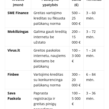
įmonė
ypatybės
(€)
SME Finance
Greitas vartojimo
500 –
3 – 60
kreditas su fiksuota
25
mėn.
palūkanų norma
000 €
Mokilizingas
Galima gauti kreditą
200 –
3 – 72
internetu be
15
mėn.
užstato
000 €
Vivus.lt
Greitos paskolos
100 –
1 – 24
internetu, naujiems
3 000
mėn.
klientams be
€
palūkanų
Finbee
Vartojimo kreditas
300 –
6 – 84
su konkurencinga
20
mėn.
palūkanų norma
000 €
Sava
Paprasta
100 –
3 – 36
Paskola
registracija ir
5 000
mėn.
greitas pinigų
€