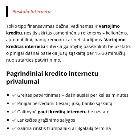
Paskola Internetu
Tokio tipo finansavimas dažnai vadinamas ir
vartojimo
kreditu
, nes jis skirtas asmeninėms reikmėms – kelionėms,
automobiliui, namų remontui ar net studijoms.
Vartojimo
kreditas internetu
suteikia galimybę pasiskolinti be užstato,
o pinigai dažnai pasiekia jūsų sąskaitą per 15–30 minučių
nuo sutarties patvirtinimo.
Pagrindiniai kredito internetu
privalumai
✅ Greitas patvirtinimas – dažniausiai per kelias minutes
✅ Pinigai pervedami tiesiai į jūsų banko sąskaitą
✅ Galimybė
gauti kreditą internetu
be užstato
✅ Lanksčios grąžinimo sąlygos
✅ Galima rinktis trumpalaikį ar ilgalaikį terminą