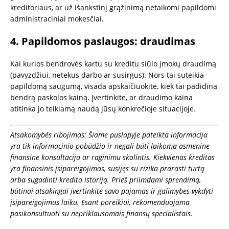
kreditoriaus, ar už išankstinį grąžinimą netaikomi papildomi
administraciniai mokesčiai.
4. Papildomos paslaugos: draudimas
Kai kurios bendrovės kartu su kreditu siūlo įmokų draudimą
(pavyzdžiui, netekus darbo ar susirgus). Nors tai suteikia
papildomą saugumą, visada apskaičiuokite, kiek tai padidina
bendrą paskolos kainą. Įvertinkite, ar draudimo kaina
atitinka jo teikiamą naudą jūsų konkrečioje situacijoje.
Atsakomybės ribojimas: Šiame puslapyje pateikta informacija
yra tik informacinio pobūdžio ir negali būti laikoma asmenine
finansine konsultacija ar raginimu skolintis. Kiekvienas kreditas
yra finansinis įsipareigojimas, susijęs su rizika prarasti turtą
arba sugadinti kredito istoriją. Prieš priimdami sprendimą,
būtinai atsakingai įvertinkite savo pajamas ir galimybes vykdyti
įsipareigojimus laiku. Esant poreikiui, rekomenduojama
pasikonsultuoti su nepriklausomais finansų specialistais.