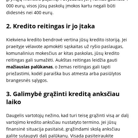
000 eurų, visos jūsų paskolų įmokos kartu negali būti
didesnės nei 400 eurų.
2. Kredito reitingas ir jo įtaka
Kiekviena kredito bendrovė vertina jūsų kredito istoriją. Jei
praeityje vėlavote apmokėti sąskaitas už ryšio paslaugas,
komunalinius mokesčius ar kitas paskolas, jūsų kredito
reitingas gali sumažėti. Aukštas reitingas leidžia gauti
mažiausias palūkanas
, o žemas reitingas gali tapti
priežastimi, kodėl paraiška bus atmesta arba pasiūlytos
brangesnės sąlygos.
3. Galimybė grąžinti kreditą anksčiau
laiko
Daugelis vartotojų nežino, kad turi teisę grąžinti visą ar dalį
vartojimo kredito anksčiau nustatyto termino. Jei jūsų
finansinė situacija pasitaisė, grąžindami skolą anksčiau
galite sutaupyti dalį palūkanų. Visada pasiteiraukite