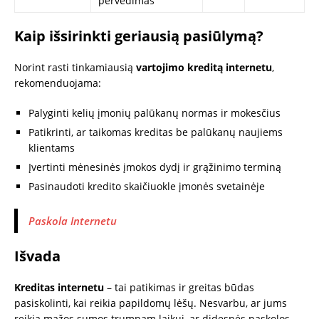
pervedimas
Kaip išsirinkti geriausią pasiūlymą?
Norint rasti tinkamiausią
vartojimo kreditą internetu
,
rekomenduojama:
Palyginti kelių įmonių palūkanų normas ir mokesčius
Patikrinti, ar taikomas kreditas be palūkanų naujiems
klientams
Įvertinti mėnesinės įmokos dydį ir grąžinimo terminą
Pasinaudoti kredito skaičiuokle įmonės svetainėje
Paskola Internetu
Išvada
Kreditas internetu
– tai patikimas ir greitas būdas
pasiskolinti, kai reikia papildomų lėšų. Nesvarbu, ar jums
reikia mažos sumos trumpam laikui, ar didesnės paskolos