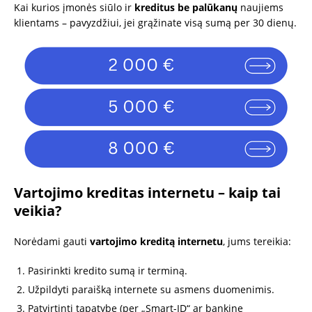
Kai kurios įmonės siūlo ir
kreditus be palūkanų
naujiems
klientams – pavyzdžiui, jei grąžinate visą sumą per 30 dienų.
Vartojimo kreditas internetu – kaip tai
veikia?
Norėdami gauti
vartojimo kreditą internetu
, jums tereikia:
Pasirinkti kredito sumą ir terminą.
Užpildyti paraišką internete su asmens duomenimis.
Patvirtinti tapatybę (per „Smart-ID“ ar bankinę