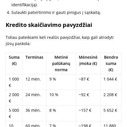
identifikaciją).
Sulaukti patvirtinimo ir gauti pinigus į sąskaitą.
Kredito skaičiavimo pavyzdžiai
Toliau pateikiami keli realūs pavyzdžiai, kaip gali atrodyti
jūsų paskola:
Suma
Terminas
Metinė
Mėnesinė
Bendra
(€)
palūkanų
įmoka (€)
suma
norma
(€)
1 000
12 mėn.
9 %
~87 €
1 044 €
€
2 000
24 mėn.
10 %
~92 €
2 208 €
€
5 000
36 mėn.
8 %
~157 €
5 652 €
€
10
60 mėn.
7 %
~198 €
11 880