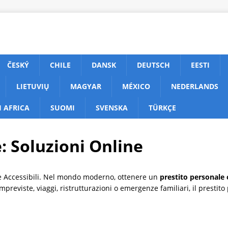
ČESKÝ
CHILE
DANSK
DEUTSCH
EESTI
LIETUVIŲ
MAGYAR
MÉXICO
NEDERLANDS
 AFRICA
SUOMI
SVENSKA
TÜRKÇE
: Soluzioni Online
i e Accessibili. Nel mondo moderno, ottenere un
prestito personale 
previste, viaggi, ristrutturazioni o emergenze familiari, il prestito