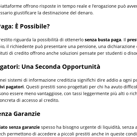
 piattaforme offrono risposte in tempo reale e l’erogazione può avve
ssario giustificare la destinazione del denaro.
aga: È Possibile?
tito riguarda la possibilità di ottenerlo
senza busta paga
. Il
pres
o, il richiedente può presentare una pensione, una dichiarazione de
stituti di credito offrono anche soluzioni pensate per studenti o di
Pagatori: Una Seconda Opportunità
 sistemi di informazione creditizia significhi dire addio a ogni pos
ivi pagatori
. Questi prestiti sono progettati per chi ha avuto diffic
ssono essere meno vantaggiose, con tassi leggermente più alti o ric
creta di accesso al credito.
enza Garanzie
iato senza garanzie
spesso ha bisogno urgente di liquidità, senza a
tech permettono di accedere a piccoli prestiti anche in queste condiz