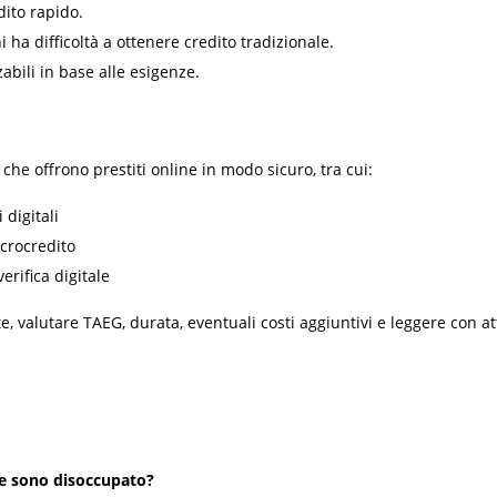
dito rapido.
i ha difficoltà a ottenere credito tradizionale.
zabili in base alle esigenze.
che offrono prestiti online in modo sicuro, tra cui:
 digitali
icrocredito
erifica digitale
 valutare TAEG, durata, eventuali costi aggiuntivi e leggere con att
se sono disoccupato?