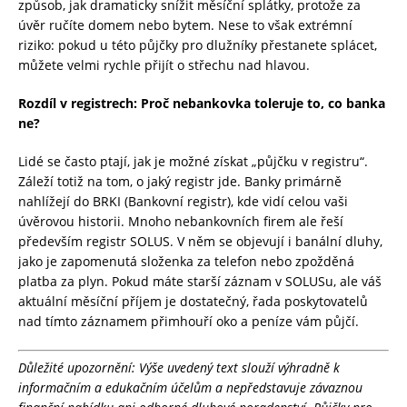
způsob, jak dramaticky snížit měsíční splátky, protože za
úvěr ručíte domem nebo bytem. Nese to však extrémní
riziko: pokud u této půjčky pro dlužníky přestanete splácet,
můžete velmi rychle přijít o střechu nad hlavou.
Rozdíl v registrech: Proč nebankovka toleruje to, co banka
ne?
Lidé se často ptají, jak je možné získat „půjčku v registru“.
Záleží totiž na tom, o jaký registr jde. Banky primárně
nahlížejí do BRKI (Bankovní registr), kde vidí celou vaši
úvěrovou historii. Mnoho nebankovních firem ale řeší
především registr SOLUS. V něm se objevují i banální dluhy,
jako je zapomenutá složenka za telefon nebo zpožděná
platba za plyn. Pokud máte starší záznam v SOLUSu, ale váš
aktuální měsíční příjem je dostatečný, řada poskytovatelů
nad tímto záznamem přimhouří oko a peníze vám půjčí.
Důležité upozornění: Výše uvedený text slouží výhradně k
informačním a edukačním účelům a nepředstavuje závaznou