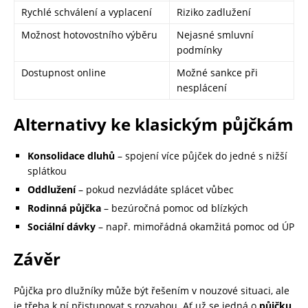
Rychlé schválení a vyplacení
Riziko zadlužení
Možnost hotovostního výběru
Nejasné smluvní
podmínky
Dostupnost online
Možné sankce při
nesplácení
Alternativy ke klasickým půjčkám
Konsolidace dluhů
– spojení více půjček do jedné s nižší
splátkou
Oddlužení
– pokud nezvládáte splácet vůbec
Rodinná půjčka
– bezúročná pomoc od blízkých
Sociální dávky
– např. mimořádná okamžitá pomoc od ÚP
Závěr
Půjčka pro dlužníky může být řešením v nouzové situaci, ale
je třeba k ní přistupovat s rozvahou. Ať už se jedná o
půjčku