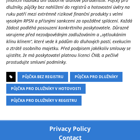
finanční nabídku ani odborné dluhové poradenství. Půjčky pro
dlužníky, půjčky bez nahlížení do registrů a hotovostní úvěry na
ruku patří mezi extrémně rizikové finanční produkty s velmi
vysokým RPSN a přísnými sankcemi za opožděné splácení. Každá
žádost podléhá posouzení konkrétního poskytovatele. Důrazně
varujeme před nezodpovědným zadlužováním a „vytloukáním
klínu klínem“, které vede k pádům do dluhových pastí, exekucím
a ztrátě osobního majetku. Před podpisem jakékoliv smlouvy se
ujistěte, že má poskytovatel platnou licenci ČNB, a pečlivě
prostudujte smluvní podmínky.
PŮJČKA BEZ REGISTRU
PŮJČKA PRO DLUŽNÍKY
PŮJČKA PRO DLUŽNÍKY V HOTOVOSTI
PŮJČKA PRO DLUŽNÍKY V REGISTRU
Privacy Policy
Contact