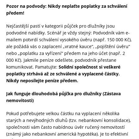
Pozor na podvody: Nikdy neplaťte poplatky za schválení
předem!
Nejčastější pastí v kategorii půjček pro dlužníky jsou
podvodné nabídky. Scénář je vždy stejný: Podvodník vám e-
mailem potvrdí schválení vysokého úvěru (např. 150 000 Kč),
ale požádá vás o zaplacení „vratné kauce“, „pojištění úvěru“
nebo „poplatku za vyřízení“ předem na jeho účet (např. 2
000 Kč). Jakmile peníze odešlete, podvodník přestane
komunikovat. Pamatujte:
Solidní společnost si veškeré
poplatky strhává až ze schválené a vyplacené částky.
Nikdy neposílejte peníze předem.
Jak funguje dlouhodobá půjčka pro dlužníky (Zástava
nemovitosti)
Pokud potřebujete velkou částku na vyplacení několika
starých a nevýhodných dluhů (tzv. nebankovní konsolidace),
společnosti vám často nabídnou úvěr ručený nemovitostí
(známý jako nebankovní americká hypotéka). Je to efektivní