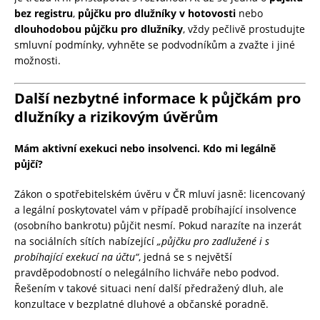
bez registru
,
půjčku pro dlužníky v hotovosti
nebo
dlouhodobou půjčku pro dlužníky
, vždy pečlivě prostudujte
smluvní podmínky, vyhněte se podvodníkům a zvažte i jiné
možnosti.
Další nezbytné informace k půjčkám pro
dlužníky a rizikovým úvěrům
Mám aktivní exekuci nebo insolvenci. Kdo mi legálně
půjčí?
Zákon o spotřebitelském úvěru v ČR mluví jasně: licencovaný
a legální poskytovatel vám v případě probíhající insolvence
(osobního bankrotu) půjčit nesmí. Pokud narazíte na inzerát
na sociálních sítích nabízející
„půjčku pro zadlužené i s
probíhající exekucí na účtu“
, jedná se s největší
pravděpodobností o nelegálního lichváře nebo podvod.
Řešením v takové situaci není další předražený dluh, ale
konzultace v bezplatné dluhové a občanské poradně.