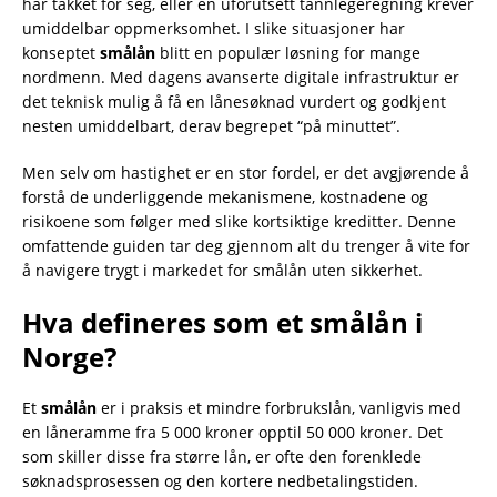
har takket for seg, eller en uforutsett tannlegeregning krever
umiddelbar oppmerksomhet. I slike situasjoner har
konseptet
smålån
blitt en populær løsning for mange
nordmenn. Med dagens avanserte digitale infrastruktur er
det teknisk mulig å få en lånesøknad vurdert og godkjent
nesten umiddelbart, derav begrepet “på minuttet”.
Men selv om hastighet er en stor fordel, er det avgjørende å
forstå de underliggende mekanismene, kostnadene og
risikoene som følger med slike kortsiktige kreditter. Denne
omfattende guiden tar deg gjennom alt du trenger å vite for
å navigere trygt i markedet for smålån uten sikkerhet.
Hva defineres som et smålån i
Norge?
Et
smålån
er i praksis et mindre forbrukslån, vanligvis med
en låneramme fra 5 000 kroner opptil 50 000 kroner. Det
som skiller disse fra større lån, er ofte den forenklede
søknadsprosessen og den kortere nedbetalingstiden.