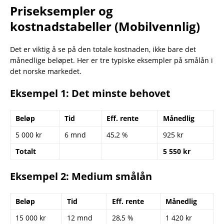
Priseksempler og
kostnadstabeller (Mobilvennlig)
Det er viktig å se på den totale kostnaden, ikke bare det
månedlige beløpet. Her er tre typiske eksempler på smålån i
det norske markedet.
Eksempel 1: Det minste behovet
Beløp
Tid
Eff. rente
Månedlig
5 000 kr
6 mnd
45,2 %
925 kr
Totalt
5 550 kr
Eksempel 2: Medium smålån
Beløp
Tid
Eff. rente
Månedlig
15 000 kr
12 mnd
28,5 %
1 420 kr