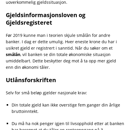
uoverkommelig gjeldssituasjon.
Gjeldsinformasjonsloven og
Gjeldsregisteret
Før 2019 kunne man i teorien skjule smålån for andre
banker. I dag er dette umulig. Hver eneste krone du har i
usikret gjeld er registrert i sanntid. Når du søker om et
smålån
, vil banken se din totale økonomiske situasjon
umiddelbart. Dette beskytter deg mot å ta opp mer gjeld
enn din økonomi tåler.
Utlånsforskriften
Selv for små beløp gjelder nasjonale krav:
Din totale gjeld kan ikke overstige fem ganger din årlige
bruttoinntekt.
Du må ha nok penger igjen til livsopphold etter at banken
har beregnet at du tåler en renteoppgang på 3