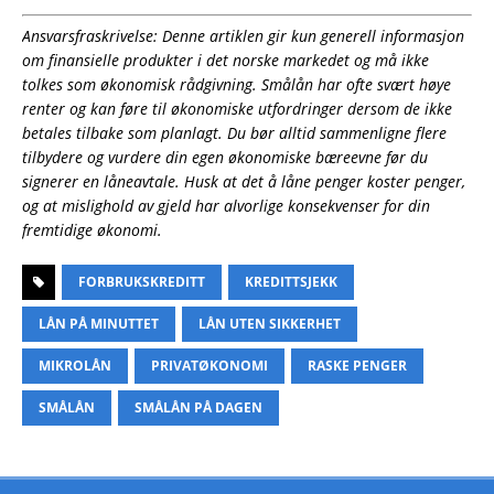
Ansvarsfraskrivelse: Denne artiklen gir kun generell informasjon
om finansielle produkter i det norske markedet og må ikke
tolkes som økonomisk rådgivning. Smålån har ofte svært høye
renter og kan føre til økonomiske utfordringer dersom de ikke
betales tilbake som planlagt. Du bør alltid sammenligne flere
tilbydere og vurdere din egen økonomiske bæreevne før du
signerer en låneavtale. Husk at det å låne penger koster penger,
og at mislighold av gjeld har alvorlige konsekvenser for din
fremtidige økonomi.
FORBRUKSKREDITT
KREDITTSJEKK
LÅN PÅ MINUTTET
LÅN UTEN SIKKERHET
MIKROLÅN
PRIVATØKONOMI
RASKE PENGER
SMÅLÅN
SMÅLÅN PÅ DAGEN