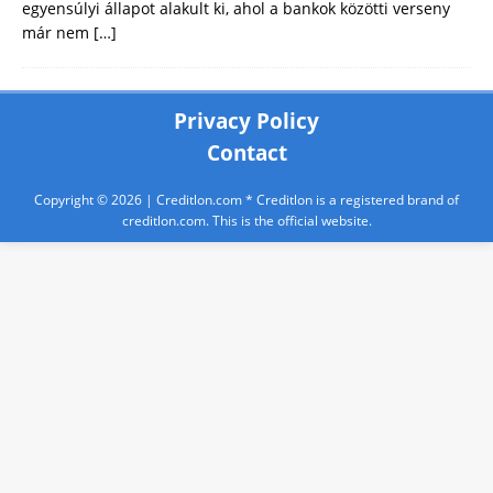
egyensúlyi állapot alakult ki, ahol a bankok közötti verseny
már nem
[…]
Privacy Policy
Contact
Copyright © 2026 |
Creditlon.com
* Creditlon is a registered brand of
creditlon.com. This is the official website.