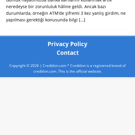
neredeyse bir zorunluluk hâline geldi. Ancak bazı
durumlarda, örneğin ATM’de şifremi 3 kez yanlış girdim, ne
yapılması gerektiği konusunda bilgi
[…]
Privacy Policy
Contact
Copyright © 2026 |
Creditlon.com
* Creditlon is a registered brand of
creditlon.com. This is the official website.