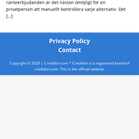
ränteerbjudanden är det nästan omöjligt för en
privatperson att manuellt kontrollera varje alternativ. Det
[…]
Privacy Policy
Contact
Copyright © 2026 |
Creditlon.com
* Creditlon is a registered brand of
creditlon.com. This is the official website.