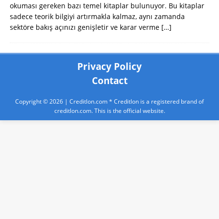
okuması gereken bazı temel kitaplar bulunuyor. Bu kitaplar
sadece teorik bilgiyi artırmakla kalmaz, aynı zamanda
sektöre bakış açınızı genişletir ve karar verme
[…]
Privacy Policy
Contact
Copyright © 2026 |
Creditlon.com
* Creditlon is a registered brand of
creditlon.com. This is the official website.