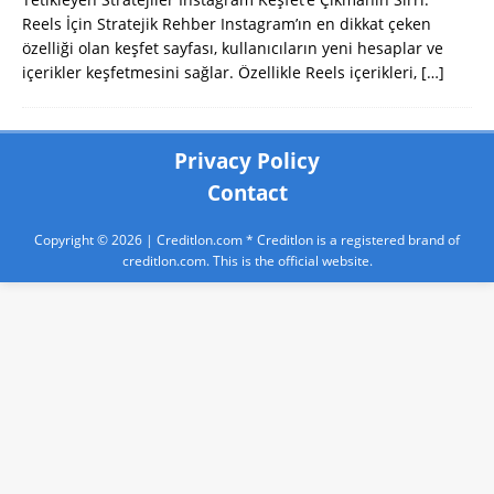
Reels İçin Stratejik Rehber Instagram’ın en dikkat çeken
özelliği olan keşfet sayfası, kullanıcıların yeni hesaplar ve
içerikler keşfetmesini sağlar. Özellikle Reels içerikleri,
[…]
Privacy Policy
Contact
Copyright © 2026 |
Creditlon.com
* Creditlon is a registered brand of
creditlon.com. This is the official website.