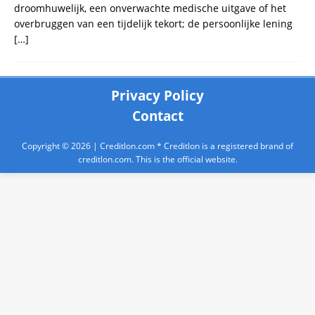
droomhuwelijk, een onverwachte medische uitgave of het
overbruggen van een tijdelijk tekort; de persoonlijke lening
[…]
Privacy Policy
Contact
Copyright © 2026 |
Creditlon.com
* Creditlon is a registered brand of
creditlon.com. This is the official website.