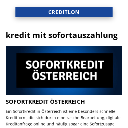
CREDITLON
kredit mit sofortauszahlung
SOFORTKREDIT ÖSTERREICH
Ein Sofortkredit in Österreich ist eine besonders schnelle
Kreditform, die sich durch eine rasche Bearbeitung, digitale
Kreditanfrage online und häufig sogar eine Sofortzusage