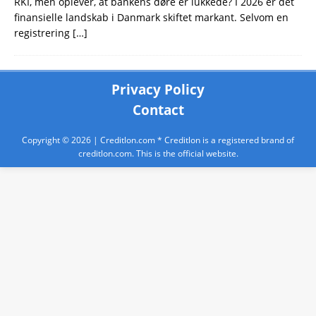
RKI, men oplever, at bankens døre er lukkede? I 2026 er det
finansielle landskab i Danmark skiftet markant. Selvom en
registrering
[…]
Privacy Policy
Contact
Copyright © 2026 |
Creditlon.com
* Creditlon is a registered brand of
creditlon.com. This is the official website.