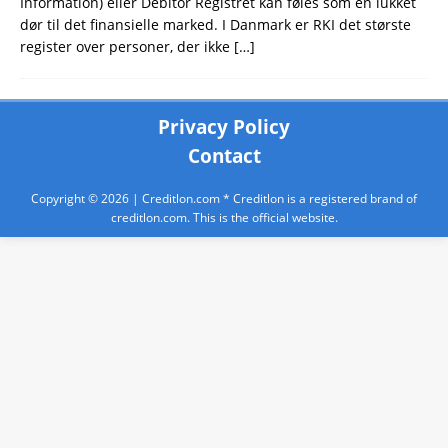
Information) eller Debitor Registret kan føles som en lukket
dør til det finansielle marked. I Danmark er RKI det største
register over personer, der ikke
[…]
Privacy Policy
Contact
Copyright © 2026 |
Creditlon.com
* Creditlon is a registered brand of
creditlon.com. This is the official website.