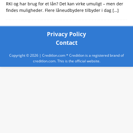
RKI og har brug for et lån? Det kan virke umuligt – men der
findes muligheder. Flere låneudbydere tilbyder i dag
[…]
Privacy Policy
Contact
Copyright © 2026 |
Creditlon.com
* Creditlon is a registered brand of
creditlon.com. This is the official website.