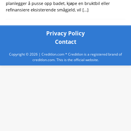
planlegger å pusse opp badet, kjøpe en bruktbil eller
refinansiere eksisterende smågjeld, vil
[…]
Privacy Policy
Contact
Copyright © 2026 |
Creditlon.com
* Creditlon is a registered brand of
creditlon.com. This is the official website.