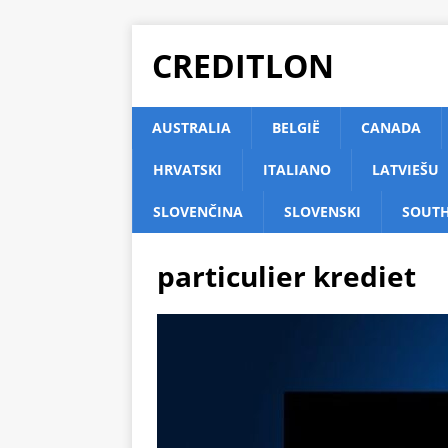
CREDITLON
AUSTRALIA
BELGIË
CANADA
HRVATSKI
ITALIANO
LATVIEŠU
SLOVENČINA
SLOVENSKI
SOUTH
particulier krediet