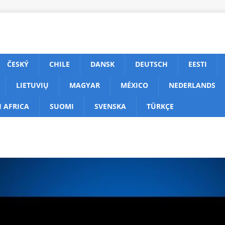
ČESKÝ
CHILE
DANSK
DEUTSCH
EESTI
LIETUVIŲ
MAGYAR
MÉXICO
NEDERLANDS
 AFRICA
SUOMI
SVENSKA
TÜRKÇE