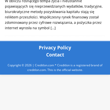
W obliczu rosnącego tempa życia i nieustannie
pojawiających się nieprzewidzianych wydatków, tradycyjne,
biurokratyczne metody pozyskiwania kapitału stają się
reliktem przeszłości. Współczesny rynek finansowy został
zdominowany przez cyfrowe rozwiązania, a pożyczka przez
internet wyrosła na symbol
[…]
Privacy Policy
Contact
Copyright © 2026 |
Creditlon.com
* Creditlon is a registered brand of
creditlon.com. This is the official website.