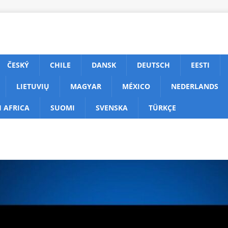
ČESKÝ
CHILE
DANSK
DEUTSCH
EESTI
LIETUVIŲ
MAGYAR
MÉXICO
NEDERLANDS
 AFRICA
SUOMI
SVENSKA
TÜRKÇE