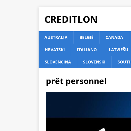
CREDITLON
AUSTRALIA
BELGIË
CANADA
HRVATSKI
ITALIANO
LATVIEŠU
SLOVENČINA
SLOVENSKI
SOUTH
prêt personnel