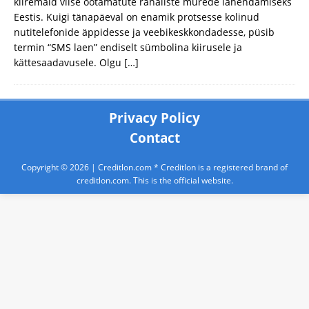
kiiremaid viise ootamatute rahaliste murede lahendamiseks
Eestis. Kuigi tänapäeval on enamik protsesse kolinud
nutitelefonide äppidesse ja veebikeskkondadesse, püsib
termin “SMS laen” endiselt sümbolina kiirusele ja
kättesaadavusele. Olgu
[…]
Privacy Policy
Contact
Copyright © 2026 |
Creditlon.com
* Creditlon is a registered brand of
creditlon.com. This is the official website.