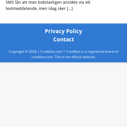
SMS lån att man bokstavligen ansökte via ett
textmeddelande, men idag sker
[…]
Privacy Policy
Contact
Copyright © 2026 |
Creditlon.com
* Creditlon is a registered brand of
creditlon.com. This is the official website.