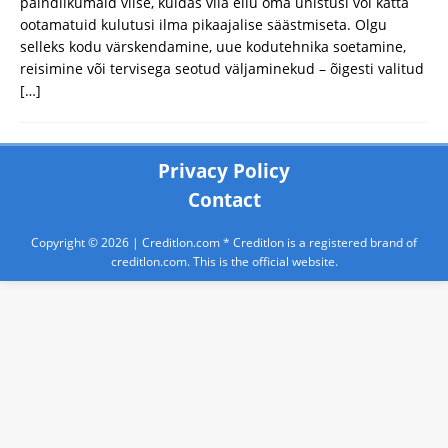
paindlikumaid viise, kuidas viia ellu oma unistusi või katta
ootamatuid kulutusi ilma pikaajalise säästmiseta. Olgu
selleks kodu värskendamine, uue kodutehnika soetamine,
reisimine või tervisega seotud väljaminekud – õigesti valitud
[…]
Privacy Policy
Contact
Copyright © 2026 |
Creditlon.com
* Creditlon is a registered brand of
creditlon.com. This is the official website.