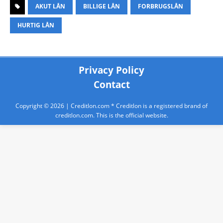
AKUT LÅN
BILLIGE LÅN
FORBRUGSLÅN
HURTIG LÅN
Privacy Policy
Contact
Copyright © 2026 |
Creditlon.com
* Creditlon is a registered brand of
creditlon.com. This is the official website.