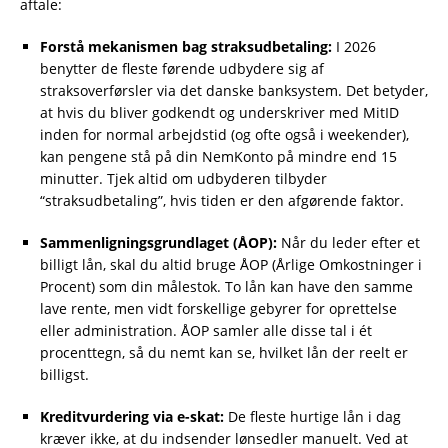
aftale:
Forstå mekanismen bag straksudbetaling:
I 2026
benytter de fleste førende udbydere sig af
straksoverførsler via det danske banksystem. Det betyder,
at hvis du bliver godkendt og underskriver med MitID
inden for normal arbejdstid (og ofte også i weekender),
kan pengene stå på din NemKonto på mindre end 15
minutter. Tjek altid om udbyderen tilbyder
“straksudbetaling”, hvis tiden er den afgørende faktor.
Sammenligningsgrundlaget (ÅOP):
Når du leder efter et
billigt lån, skal du altid bruge ÅOP (Årlige Omkostninger i
Procent) som din målestok. To lån kan have den samme
lave rente, men vidt forskellige gebyrer for oprettelse
eller administration. ÅOP samler alle disse tal i ét
procenttegn, så du nemt kan se, hvilket lån der reelt er
billigst.
Kreditvurdering via e-skat:
De fleste hurtige lån i dag
kræver ikke, at du indsender lønsedler manuelt. Ved at