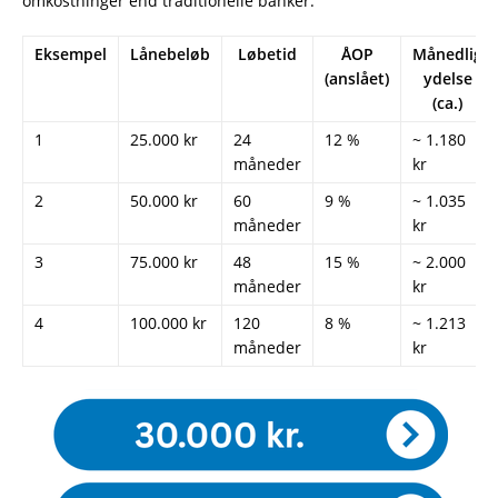
omkostninger end traditionelle banker.
Eksempel
Lånebeløb
Løbetid
ÅOP
Månedlig
(anslået)
ydelse
(ca.)
1
25.000 kr
24
12 %
~ 1.180
måneder
kr
2
50.000 kr
60
9 %
~ 1.035
måneder
kr
3
75.000 kr
48
15 %
~ 2.000
måneder
kr
4
100.000 kr
120
8 %
~ 1.213
måneder
kr